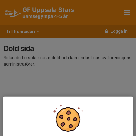
GF Uppsala Stars
Bamsegympa 4-5 år
Logga in
Till hemsidan
Dold sida
Sidan du försöker nå är dold och kan endast nås av föreningens
administratörer.