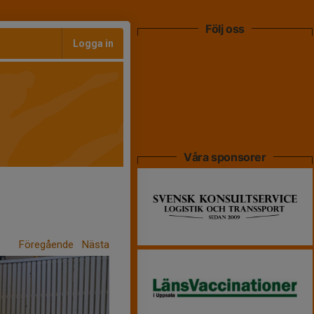
Följ oss
Logga in
Våra sponsorer
Föregående
Nästa