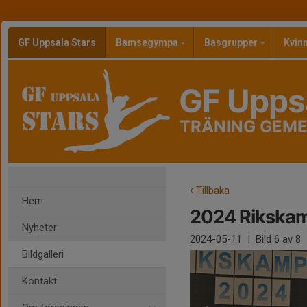
GF Uppsala Stars
Bamsegympa
Basgrupper
Kvin
GF Uppsa
TRÄNING GEMENS
Tillbaka
Hem
2024 Rikskam
Nyheter
2024-05-11
|
Bild
6
av 8
Bildgalleri
Kontakt