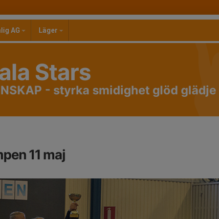
nlig AG
Läger
la Stars
KAP - styrka smidighet glöd glädje
pen 11 maj